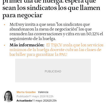
primer día de huelga: espera que
sean los sindicatos los que llamen
para negociar
McEvoy invita a que sean "los sindicatos que
abandonaron la mesa de negociación" los que
reanuden las conversaciones y cifra en un 50,12% el
seguimiento de la huelga.
Más información:
El TSJCV avala que los servicios
mínimos de la huelga docente cubran las clases de
bachiller para garantizar la PAU
Marta Gozalbo
Valencia
Publicada
11 mayo 2026
18:22h
Actualizada
11 mayo 2026
20:25h