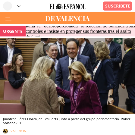
Italia ve "desproporcionada" la reacción de Sánchez a sus
URGENTE
controles e insiste en proteger sus fronteras tras el asalto
de Ceuta
Juanfran Pérez Llorca, en Les Corts junto a parte del grupo parlamentario. Rober
Solsona / EP
VALENCIA