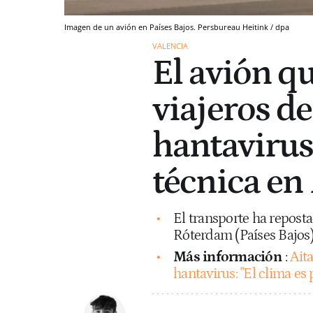
Imagen de un avión en Países Bajos. Persbureau Heitink / dpa
VALENCIA
El avión qu
viajeros d
hantavirus
técnica en
El transporte ha reposta
Róterdam (Países Bajos)
Más información
:
Aita
hantavirus: "El clima es