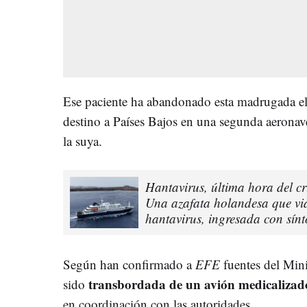
Ese paciente ha abandonado esta madrugada el
destino a Países Bajos en una segunda aeronav
la suya.
Hantavirus, última hora del c
Una azafata holandesa que via
hantavirus, ingresada con sín
Según han confirmado a
EFE
fuentes del Mini
transbordada de un avión medicalizad
sido
en coordinación con las autoridades.