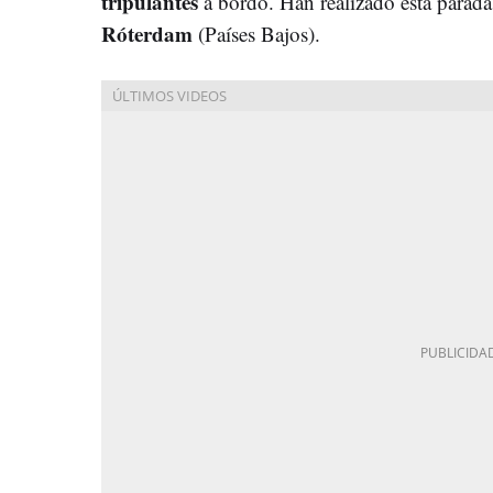
tripulantes
a bordo. Han realizado esta parada 
Róterdam
(Países Bajos).