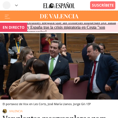
Brunner asegura que las fronteras impuestas por Italia
EN DIRECTO
y España tras la crisis migratoria en Ceuta "son
temporales"
El portavoz de Vox en Les Corts, José María Llanos. Jorge Gil / EP
VALENCIA