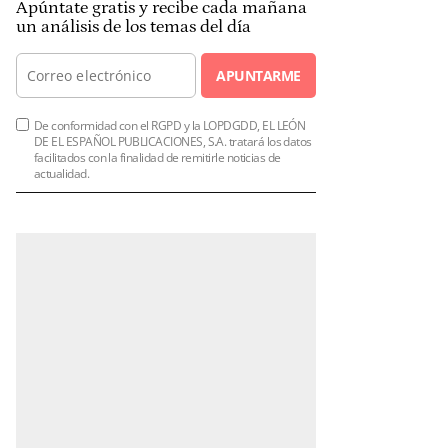
Apúntate gratis y recibe cada mañana
un análisis de los temas del día
APUNTARME
De conformidad con el RGPD y la LOPDGDD, EL LEÓN
DE EL ESPAÑOL PUBLICACIONES, S.A. tratará los datos
facilitados con la finalidad de remitirle noticias de
actualidad.