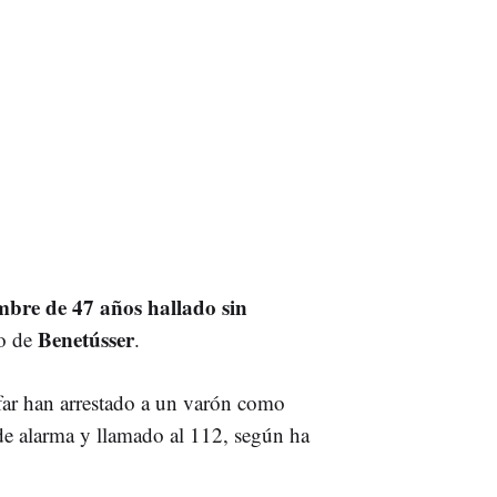
bre de 47 años hallado sin
Benetússer
no de
.
afar han arrestado a un varón como
de alarma y llamado al 112, según ha