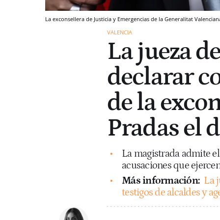
La exconsellera de Justicia y Emergencias de la Generalitat Valenci
VALENCIA
La jueza de
declarar c
de la exco
Pradas el d
La magistrada admite el 
acusaciones que ejercen
Más información:
La 
testigos de alcaldes y 