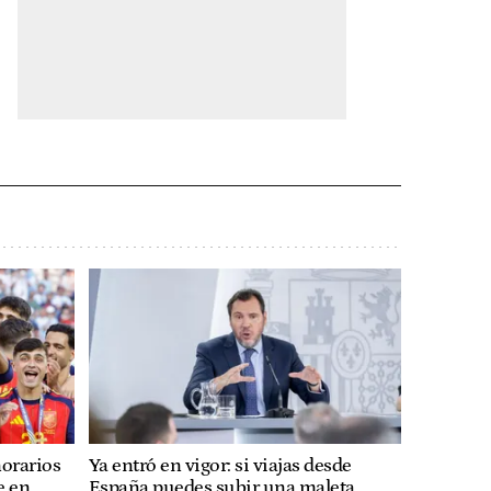
norarios
Ya entró en vigor: si viajas desde
e en
España puedes subir una maleta