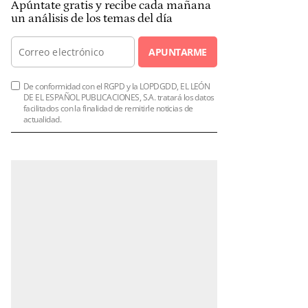
Apúntate gratis y recibe cada mañana
un análisis de los temas del día
APUNTARME
De conformidad con el RGPD y la LOPDGDD, EL LEÓN
DE EL ESPAÑOL PUBLICACIONES, S.A. tratará los datos
facilitados con la finalidad de remitirle noticias de
actualidad.