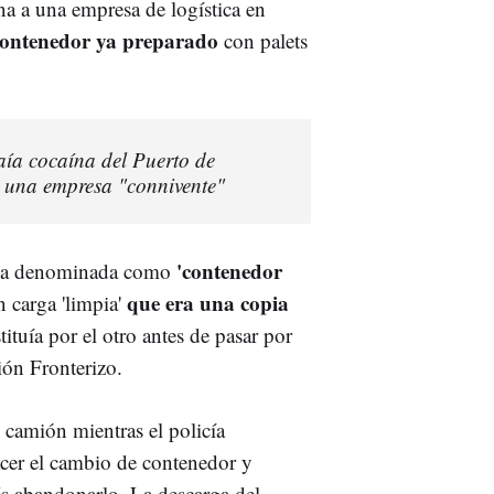
na a una empresa de logística en
ontenedor ya preparado
con palets
aía cocaína del Puerto de
y una empresa "connivente"
'contenedor
a la denominada como
que era una copia
n carga 'limpia'
tituía por el otro antes de pasar por
ción Fronterizo.
 camión mientras el policía
acer el cambio de contenedor y
és abandonarlo. La descarga del