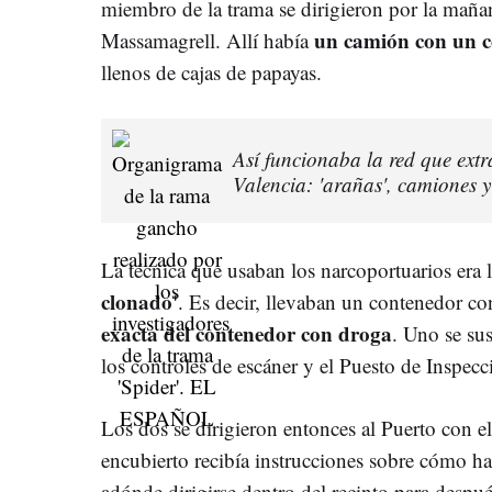
miembro de la trama se dirigieron por la maña
un camión con un c
Massamagrell. Allí había
llenos de cajas de papayas.
Así funcionaba la red que extr
Valencia: 'arañas', camiones 
La técnica que usaban los narcoportuarios er
clonado'
. Es decir, llevaban un contenedor co
exacta del contenedor con droga
. Uno se sus
los controles de escáner y el Puesto de Inspec
Los dos se dirigieron entonces al Puerto con el
encubierto recibía instrucciones sobre cómo h
adónde dirigirse dentro del recinto para despu