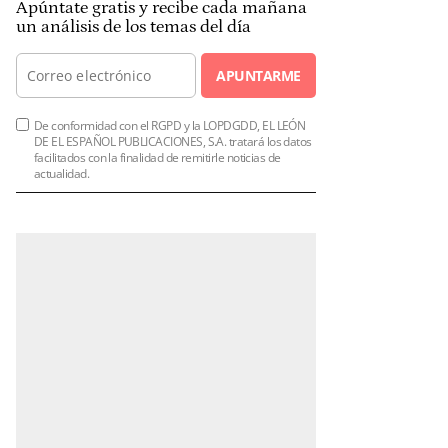
Apúntate gratis y recibe cada mañana
un análisis de los temas del día
APUNTARME
De conformidad con el RGPD y la LOPDGDD, EL LEÓN
DE EL ESPAÑOL PUBLICACIONES, S.A. tratará los datos
facilitados con la finalidad de remitirle noticias de
actualidad.