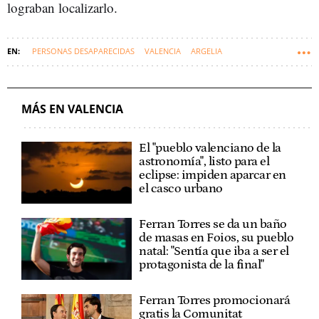
lograban localizarlo.
PERSONAS DESAPARECIDAS
VALENCIA
ARGELIA
GANDÍA (MUNICIPIO)
SALVAMENTO MARÍTIMO
SUCESOS DE LA C. VALENCIANA
RESCATES
MÁS EN VALENCIA
El "pueblo valenciano de la
astronomía", listo para el
eclipse: impiden aparcar en
el casco urbano
Ferran Torres se da un baño
de masas en Foios, su pueblo
natal: "Sentía que iba a ser el
protagonista de la final"
Ferran Torres promocionará
gratis la Comunitat