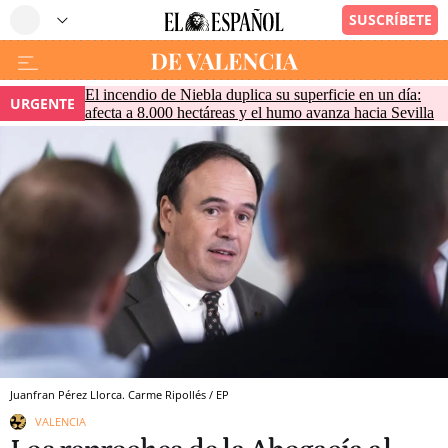
El incendio de Niebla duplica su superficie en un día:
URGENTE
afecta a 8.000 hectáreas y el humo avanza hacia Sevilla
Juanfran Pérez Llorca. Carme Ripollés / EP
VALENCIA