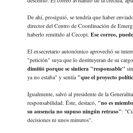
descenso. El correo avisando de la crecida, apu
De ahí, prosiguió, se tendría que haber enviado
director del Centro de Coordinación de Emerge
Ese correo, puede
haberlo remitido al Cecopi.
El exsecretario autonómico aprovechó su interr
"petición" suya que lo destituyeran de su carg
dimitió porque se sintiera "responsable"
sin
"que el proyecto políti
ya no estaba" y sentía
Igualmente, salvó al presidente de la Generalit
"no es miembr
responsabilidad. Éste, destacó,
su ausencia no supuso ningún retraso"
: "C
decisiones ni unos minutos".