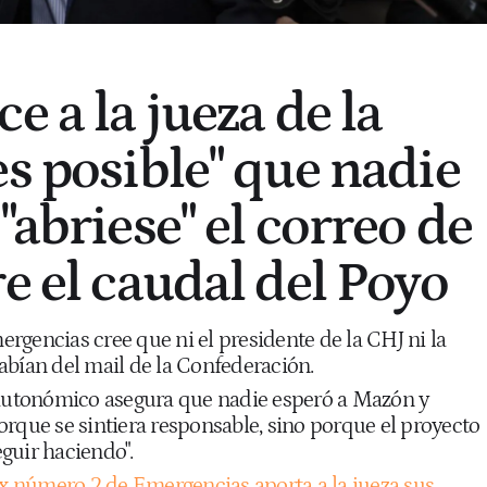
e a la jueza de la
es posible" que nadie
"abriese" el correo de
e el caudal del Poyo
rgencias cree que ni el presidente de la CHJ ni la
abían del mail de la Confederación.
 autonómico asegura que nadie esperó a Mazón y
rque se sintiera responsable, sino porque el proyecto
seguir haciendo".
ex número 2 de Emergencias aporta a la jueza sus