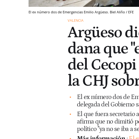
El ex número dos de Emergencias Emilio Argüeso. Biel Aliño / EFE
VALENCIA
Argüeso dic
dana que "
del Cecopi 
la CHJ sobr
El ex número dos de Eme
delegada del Gobierno s
El que fuera secretario
afirma que no dimitió po
político "ya no se iba a 
Más información
:
El 