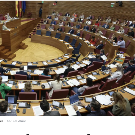
nes
Efe/Biel Aliño