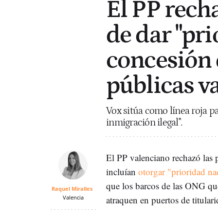
El PP recha
de dar "pri
concesión 
públicas v
Vox sitúa como línea roja pa
inmigración ilegal".
El PP valenciano rechazó las
incluían
otorgar "prioridad na
que los barcos de las ONG que
Raquel Miralles
Valencia
atraquen en puertos de titula