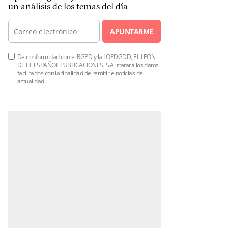
un análisis de los temas del día
APUNTARME
De conformidad con el RGPD y la LOPDGDD, EL LEÓN
DE EL ESPAÑOL PUBLICACIONES, S.A. tratará los datos
facilitados con la finalidad de remitirle noticias de
actualidad.