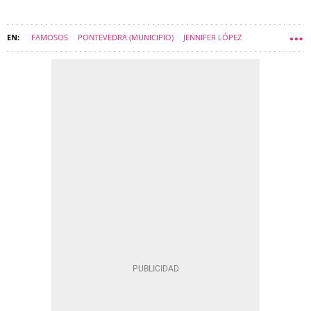
FAMOSOS
PONTEVEDRA (MUNICIPIO)
JENNIFER LÓPEZ
CELEBRITIES
CURIOSIDADES
O GROVE
O SALNÉS
COMARCA DO SALNÉS
A TOXA (O GROVE)