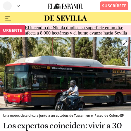
El incendio de Niebla duplica su superficie en un día:
URGENTE
afecta a 8.000 hectáreas y el humo avanza hacia Sevilla
Una motocicleta circula junto a un autobús de Tussam en el Paseo de Colón.-EP
Los expertos coinciden: vivir a 30