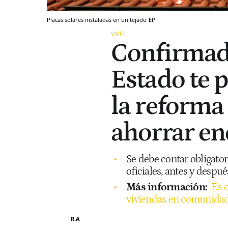
Placas solares instaladas en un tejado-EP
VIVIR
Confirmado
Estado te 
la reforma 
ahorrar en
Se debe contar obligato
oficiales, antes y despué
Más información:
Es o
viviendas en comunidad
R.A