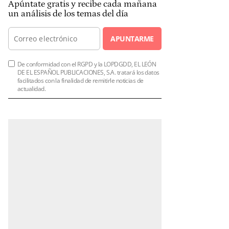
Apúntate gratis y recibe cada mañana
un análisis de los temas del día
APUNTARME
De conformidad con el RGPD y la LOPDGDD, EL LEÓN
DE EL ESPAÑOL PUBLICACIONES, S.A. tratará los datos
facilitados con la finalidad de remitirle noticias de
actualidad.