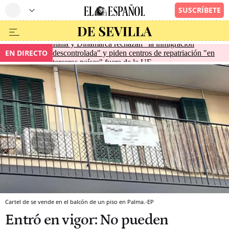
Italia y Dinamarca rechazan "la inmigración
EN DIRECTO
descontrolada" y piden centros de repatriación "en
terceros países" fuera de la UE
Cartel de se vende en el balcón de un piso en Palma.-EP
Entró en vigor: No pueden