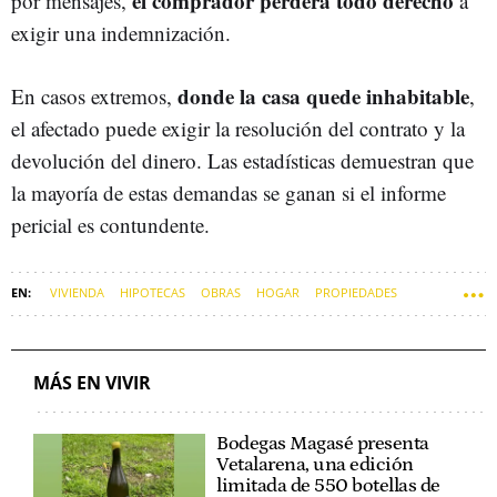
el comprador perderá todo derecho
por mensajes,
a
exigir una indemnización.
donde la casa quede inhabitable
En casos extremos,
,
el afectado puede exigir la resolución del contrato y la
devolución del dinero. Las estadísticas demuestran que
la mayoría de estas demandas se ganan si el informe
pericial es contundente.
VIVIENDA
HIPOTECAS
OBRAS
HOGAR
PROPIEDADES
ALQUILERES
SOFT
PROPIETARIOS
INQUILINO
MÁS EN VIVIR
Bodegas Magasé presenta
Vetalarena, una edición
limitada de 550 botellas de