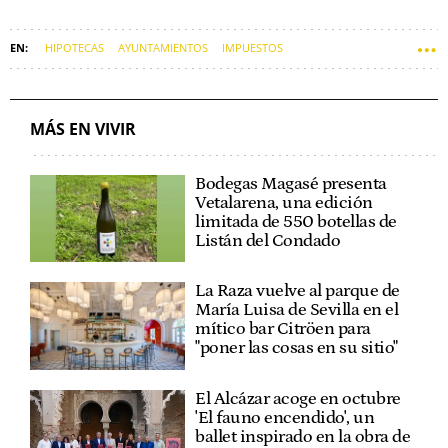
HIPOTECAS
AYUNTAMIENTOS
IMPUESTOS
ALQUILER DE VIVIENDAS
IBI
MUNICIPIOS
LEY DE VIVIENDA
SOFT
MÁS EN VIVIR
Bodegas Magasé presenta
Vetalarena, una edición
limitada de 550 botellas de
Listán del Condado
La Raza vuelve al parque de
María Luisa de Sevilla en el
mítico bar Citröen para
"poner las cosas en su sitio"
El Alcázar acoge en octubre
'El fauno encendido', un
ballet inspirado en la obra de