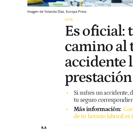
Imagen de Yolanda Díaz. Europa Press
VIVIR
Es oficial:
camino al 
accidente 
prestación
Si sufres un accidente,
tu seguro correspondien
Más información:
Con
de tu horario laboral es i
R.A