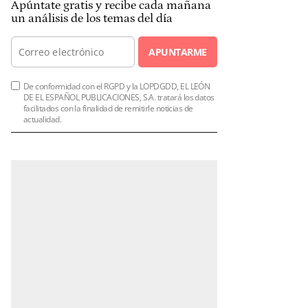
Apúntate gratis y recibe cada mañana
un análisis de los temas del día
APUNTARME
De conformidad con el RGPD y la LOPDGDD, EL LEÓN
DE EL ESPAÑOL PUBLICACIONES, S.A. tratará los datos
facilitados con la finalidad de remitirle noticias de
actualidad.