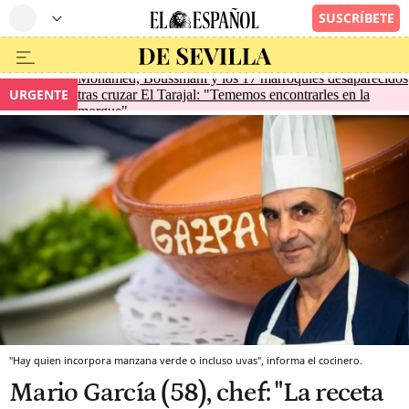
Mohamed, Boussmahi y los 17 marroquíes desaparecidos
URGENTE
tras cruzar El Tarajal: "Tememos encontrarles en la
morgue"
"Hay quien incorpora manzana verde o incluso uvas", informa el cocinero.
Mario García (58), chef: "La receta