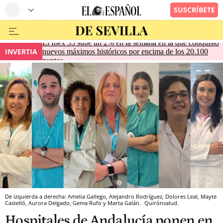
El Ibex 35 sube un 2% en la semana en la que conquistó
INVERTIA
nuevos máximos históricos por encima de los 20.100
puntos
De izquierda a derecha: Amelia Gallego, Alejandro Rodríguez, Dolores Leal, Mayte
Castelló, Aurora Delgado, Gema Rufo y Marta Galán.
Quirónsalud.
Hospitales de Andalucía ponen en