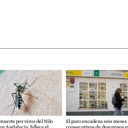
muerte por virus del Nilo
El paro encadena seis meses
en Andalucía: fallece el
consecutivos de descensos en