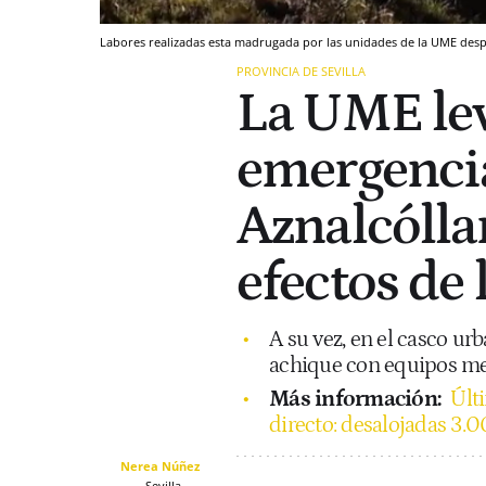
Labores realizadas esta madrugada por las unidades de la UME despl
PROVINCIA DE SEVILLA
La UME le
emergencia
Aznalcóllar
efectos de
A su vez, en el casco ur
achique con equipos me
Más información:
Últi
directo: desalojadas 3.
Nerea Núñez
Sevilla