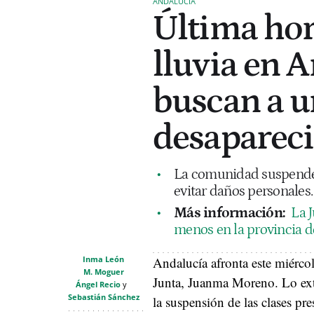
ANDALUCÍA
Última hora
lluvia en A
buscan a 
desaparec
La comunidad suspende 
evitar daños personales.
Más información:
La 
menos en la provincia d
Inma León
Andalucía afronta este miércol
M. Moguer
Junta, Juanma Moreno. Lo ext
Ángel Recio
Sebastián Sánchez
la suspensión de las clases p