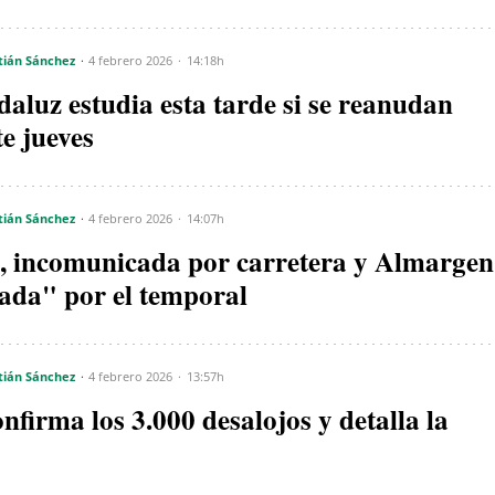
tián Sánchez
4 febrero 2026
14:18h
ndaluz estudia esta tarde si se reanudan
te jueves
tián Sánchez
4 febrero 2026
14:07h
a, incomunicada por carretera y Almargen
ada" por el temporal
tián Sánchez
4 febrero 2026
13:57h
firma los 3.000 desalojos y detalla la