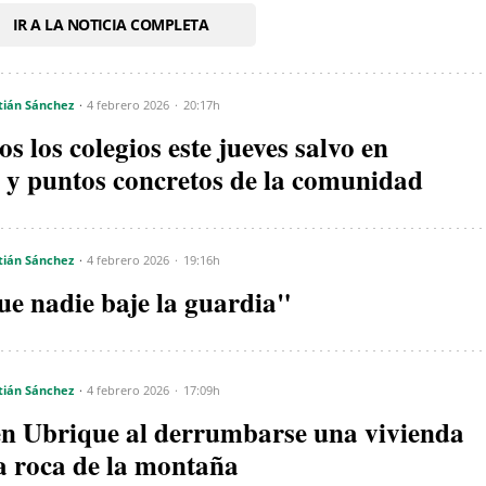
IR A LA NOTICIA COMPLETA
tián Sánchez
4 febrero 2026
20:17h
s los colegios este jueves salvo en
l y puntos concretos de la comunidad
tián Sánchez
4 febrero 2026
19:16h
 nadie baje la guardia"
tián Sánchez
4 febrero 2026
17:09h
en Ubrique al derrumbarse una vivienda
a roca de la montaña