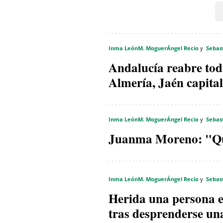
Inma León
M. Moguer
Ángel Recio
Sebas
Andalucía reabre todo
Almería, Jaén capita
Inma León
M. Moguer
Ángel Recio
Sebas
Juanma Moreno: "Que
Inma León
M. Moguer
Ángel Recio
Sebas
Herida una persona 
tras desprenderse un