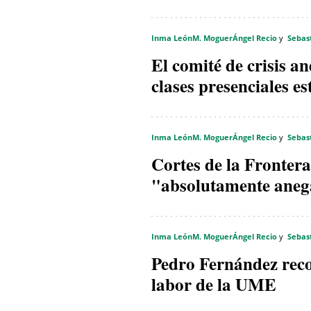
Inma León
M. Moguer
Ángel Recio
Sebas
El comité de crisis a
clases presenciales es
Inma León
M. Moguer
Ángel Recio
Sebas
Cortes de la Fronter
"absolutamente aneg
Inma León
M. Moguer
Ángel Recio
Sebas
Pedro Fernández recon
labor de la UME