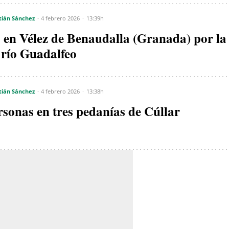
tián Sánchez
4 febrero 2026
13:39h
s en Vélez de Benaudalla (Granada) por la
l río Guadalfeo
tián Sánchez
4 febrero 2026
13:38h
rsonas en tres pedanías de Cúllar