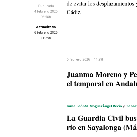
de evitar los desplazamientos 
Publicada
Cádiz.
4 febrero 2026
06:50h
Actualizada
6 febrero 2026
11:29h
6 febrero 2026
11:29h
Juanma Moreno y Ped
el temporal en Andal
Inma León
M. Moguer
Ángel Recio
Sebas
La Guardia Civil bus
río en Sayalonga (Má