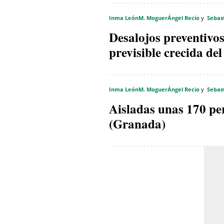
Inma León
M. Moguer
Ángel Recio
Sebas
Desalojos preventivo
previsible crecida de
Inma León
M. Moguer
Ángel Recio
Sebas
Aisladas unas 170 pe
(Granada)