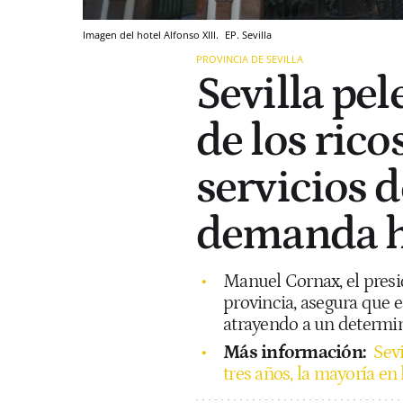
Imagen del hotel Alfonso XIII.
EP.
Sevilla
PROVINCIA DE SEVILLA
Sevilla pel
de los rico
servicios d
demanda ha
Manuel Cornax, el presid
provincia, asegura que e
atrayendo a un determin
Más información:
Sevi
tres años, la mayoría e