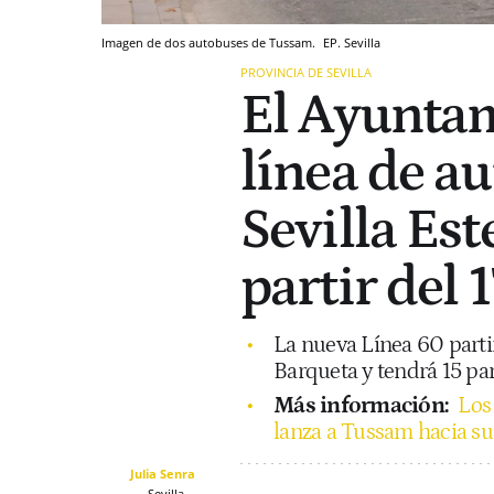
Imagen de dos autobuses de Tussam.
EP.
Sevilla
PROVINCIA DE SEVILLA
El Ayuntam
línea de a
Sevilla Es
partir del
La nueva Línea 60 partir
Barqueta y tendrá 15 pa
Más información:
Los 
lanza a Tussam hacia s
Julia Senra
Sevilla