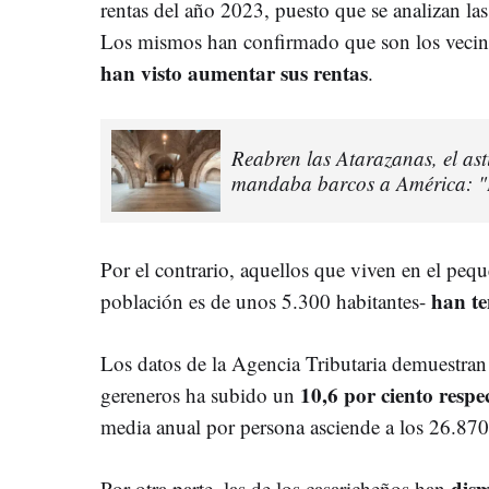
rentas del año 2023, puesto que se analizan la
Los mismos han confirmado que son los vecin
han visto aumentar sus rentas
.
Reabren las Atarazanas, el ast
mandaba barcos a América: "E
Por el contrario, aquellos que viven en el peq
han te
población es de unos 5.300 habitantes-
Los datos de la Agencia Tributaria demuestran 
10,6 por ciento respe
gereneros ha subido un
media anual por persona asciende a los 26.870
dism
Por otra parte, las de los casaricheños han