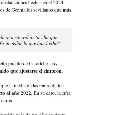
s declaraciones hechas en el 2024.
más
os de Gerena los sevillanos que
illero medieval de Sevilla que
s increíble lo que han hecho"
ueño pueblo de Casariche -cuya
nido que ajustarse el cinturón
.
que la media de las rentas de los
cto al año 2022
. En su caso, la cifra
 euros.
inuido más de un 15 por ciento
,