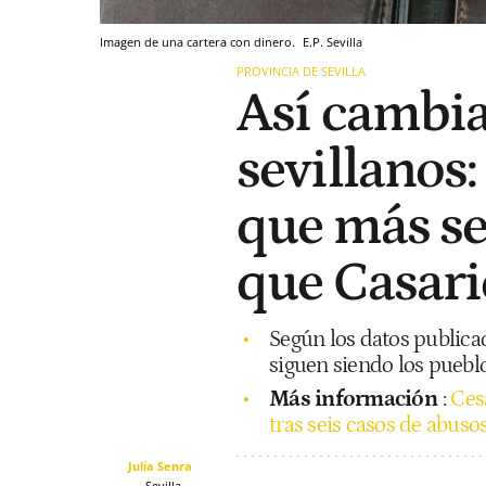
Imagen de una cartera con dinero.
E.P.
Sevilla
PROVINCIA DE SEVILLA
Así cambia
sevillanos:
que más se
que Casaric
Según los datos publica
siguen siendo los puebl
Más información
:
Cesa
tras seis casos de abuso
Julia Senra
Sevilla