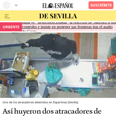
Italia ve "desproporcionada" la reacción de Sánchez a sus
URGENTE
controles e insiste en proteger sus fronteras tras el asalto
de Ceuta
Uno de los atracadores detenidos en Espartinas (Sevilla).
Así huyeron dos atracadores de