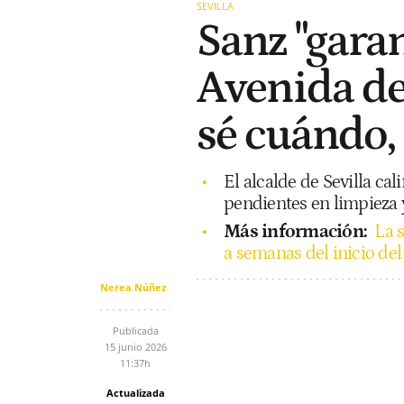
SEVILLA
Sanz "garan
Avenida de
sé cuándo, 
El alcalde de Sevilla ca
pendientes en limpieza 
Más información:
La 
a semanas del inicio del
Nerea Núñez
Publicada
15 junio 2026
11:37h
Actualizada