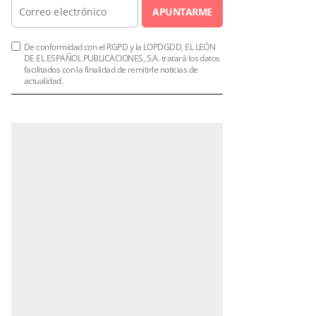
APUNTARME
De conformidad con el RGPD y la LOPDGDD, EL LEÓN
DE EL ESPAÑOL PUBLICACIONES, S.A. tratará los datos
facilitados con la finalidad de remitirle noticias de
actualidad.