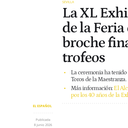
SEVILLA
La XL Exh
de la Feria
broche fina
trofeos
La ceremonia ha tenido l
Toros de la Maestranza.
Más información:
El Alc
por los 40 años de la E
EL ESPAÑOL
Publicada
8 junio 2026