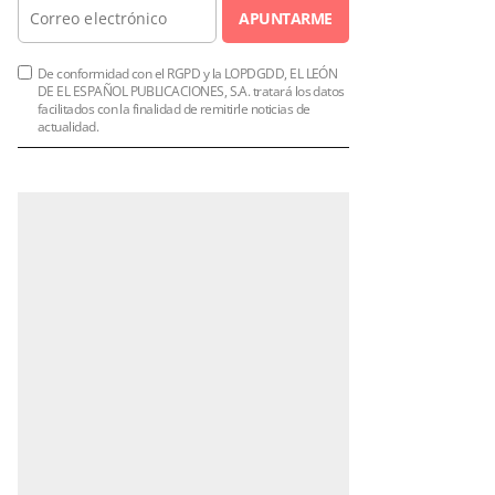
APUNTARME
De conformidad con el RGPD y la LOPDGDD, EL LEÓN
DE EL ESPAÑOL PUBLICACIONES, S.A. tratará los datos
facilitados con la finalidad de remitirle noticias de
actualidad.