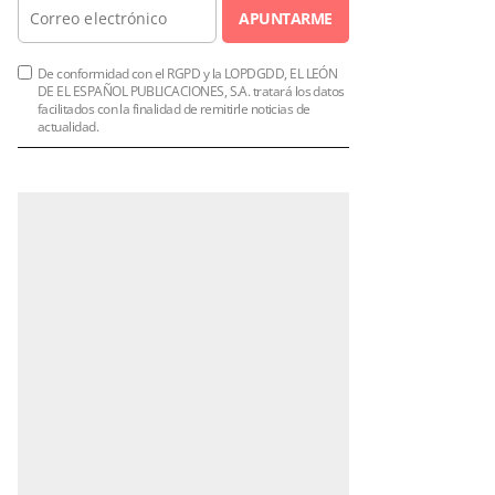
APUNTARME
De conformidad con el RGPD y la LOPDGDD, EL LEÓN
DE EL ESPAÑOL PUBLICACIONES, S.A. tratará los datos
facilitados con la finalidad de remitirle noticias de
actualidad.