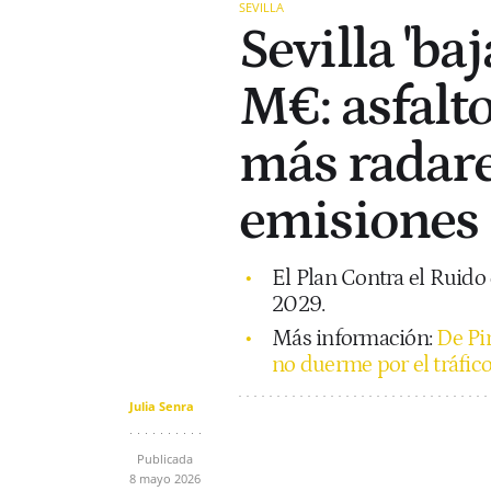
SEVILLA
Sevilla 'ba
M€: asfalto
más radare
emisiones
El Plan Contra el Ruido
2029.
Más información:
De Pi
no duerme por el tráfico
Julia Senra
Publicada
8 mayo 2026