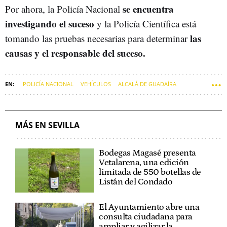
se encuentra
Por ahora, la Policía Nacional
investigando el suceso
y la Policía Científica está
las
tomando las pruebas necesarias para determinar
causas y el responsable del suceso.
POLICÍA NACIONAL
VEHÍCULOS
ALCALÁ DE GUADAÍRA
INCENDIOS
BOMBEROS
POLICÍA CIENTÍFICA
POLICÍA LOCAL
SUCESOS DE SEVILLA
MÁS EN SEVILLA
Bodegas Magasé presenta
Vetalarena, una edición
limitada de 550 botellas de
Listán del Condado
El Ayuntamiento abre una
consulta ciudadana para
ampliar y agilizar la