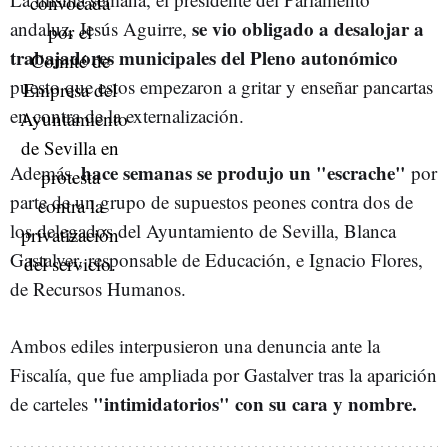
se vio obligado a desalojar a
andaluz, Jesús Aguirre,
trabajadores municipales del Pleno autonómico
puesto que estos empezaron a gritar y enseñar pancartas
en contra de la externalización.
hace semanas se produjo un "escrache"
Además,
por
parte de un grupo de supuestos peones contra dos de
los delegados del Ayuntamiento de Sevilla, Blanca
Gastalver, responsable de Educación, e Ignacio Flores,
de Recursos Humanos.
Ambos ediles interpusieron una denuncia ante la
Fiscalía, que fue ampliada por Gastalver tras la aparición
"intimidatorios" con su cara y nombre.
de carteles