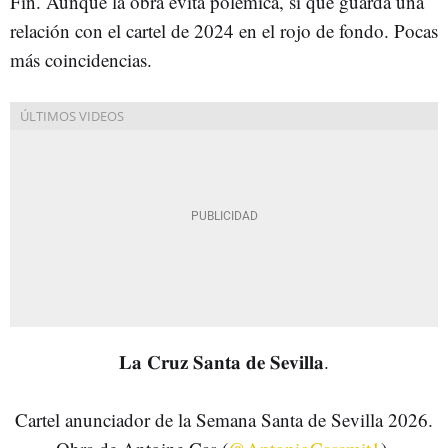
Fin. Aunque la obra evita polémica, sí que guarda una
relación con el cartel de 2024 en el rojo de fondo. Pocas
más coincidencias.
𝐋𝐚 𝐂𝐫𝐮𝐳 𝐒𝐚𝐧𝐭𝐚 𝐝𝐞 𝐒𝐞𝐯𝐢𝐥𝐥𝐚.
Cartel anunciador de la Semana Santa de Sevilla 2026.