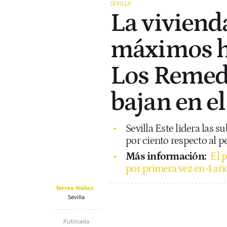
SEVILLA
La vivienda
máximos h
Los Remed
bajan en e
Sevilla Este lidera las 
por ciento respecto al p
Más información:
El p
por primera vez en 4 año
Nerea Núñez
Sevilla
Publicada