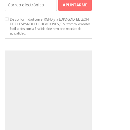
APUNTARME
De conformidad con el RGPD y la LOPDGDD, EL LEÓN
DE EL ESPAÑOL PUBLICACIONES, S.A. tratará los datos
facilitados con la finalidad de remitirle noticias de
actualidad.