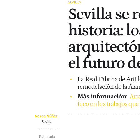
SEVILLA
Sevilla se
historia: l
arquitectó
el futuro d
La Real Fábrica de Artill
remodelación de la Alam
Más información:
Arr
foco en los trabajos que
Nerea Núñez
Sevilla
Publicada