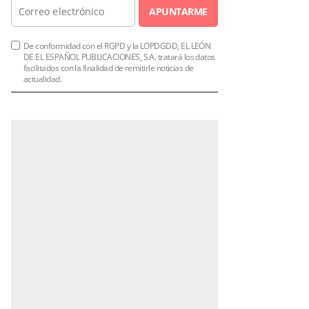
APUNTARME
De conformidad con el RGPD y la LOPDGDD, EL LEÓN
DE EL ESPAÑOL PUBLICACIONES, S.A. tratará los datos
facilitados con la finalidad de remitirle noticias de
actualidad.