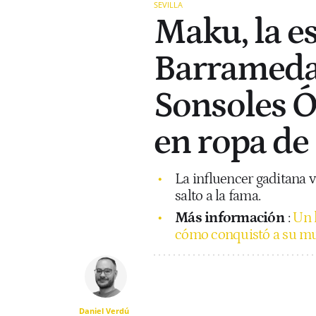
SEVILLA
Maku, la es
Barrameda
Sonsoles Ó
en ropa de 
La influencer gaditana v
salto a la fama.
Más información
:
Un 
cómo conquistó a su muj
Daniel Verdú