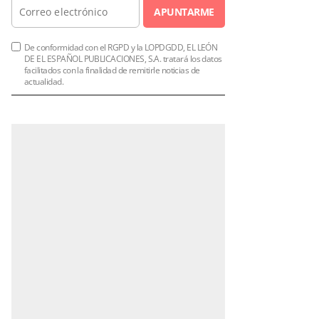
APUNTARME
De conformidad con el RGPD y la LOPDGDD, EL LEÓN
DE EL ESPAÑOL PUBLICACIONES, S.A. tratará los datos
facilitados con la finalidad de remitirle noticias de
actualidad.