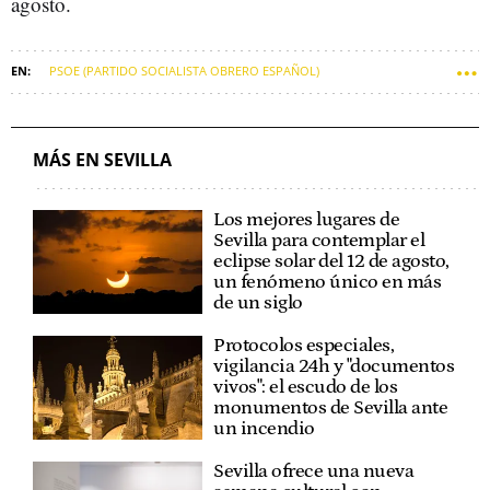
agosto.
PSOE (PARTIDO SOCIALISTA OBRERO ESPAÑOL)
PARTIDO POPULAR (PP)
SEVILLA (MUNICIPIO)
AYUNTAMIENTOS
PODEMOS
VOX
PRESUPUESTOS MUNICIPALES
IZQUIERDA UNIDA
MÁS EN SEVILLA
JOSÉ LUIS SANZ
Los mejores lugares de
Sevilla para contemplar el
eclipse solar del 12 de agosto,
un fenómeno único en más
de un siglo
Protocolos especiales,
vigilancia 24h y "documentos
vivos": el escudo de los
monumentos de Sevilla ante
un incendio
Sevilla ofrece una nueva