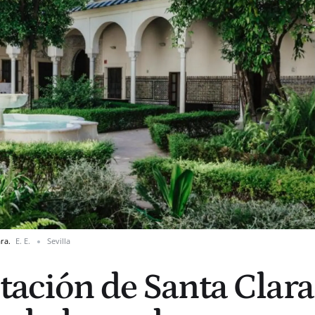
ara.
E. E.
Sevilla
itación de Santa Clara