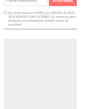
APUNTARME
De conformidad con el RGPD y la LOPDGDD, EL LEÓN
DE EL ESPAÑOL PUBLICACIONES, S.A. tratará los datos
facilitados con la finalidad de remitirle noticias de
actualidad.