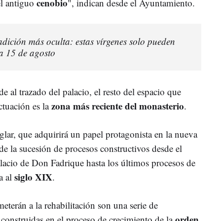
cenobio
el antiguo
", indican desde el Ayuntamiento.
radición más oculta: estas vírgenes solo pueden
a 15 de agosto
 al trazado del palacio, el resto del espacio que
zona más reciente del monasterio
actuación es la
.
glar, que adquirirá un papel protagonista en la nueva
 de la sucesión de procesos constructivos desde el
alacio de Don Fadrique hasta los últimos procesos de
siglo XIX
a al
.
meterán a la rehabilitación son una serie de
orden
s construidas en el proceso de crecimiento de la