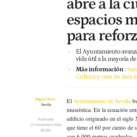
abre a la c
espacios 
para refor
El Ayuntamiento avanza
vída útil a la mayoría d
Más información
:
San
Cultura y crea un área 
Miguel Arco
El
Ayuntamiento de Sevilla
bu
Sevilla
museística. En la ecuación ent
edificio originado en el sigl
Publicada
21 noviembre 2024
que tiene el 60 por ciento de 
06:50h
con 6.000 metros cuadrados.