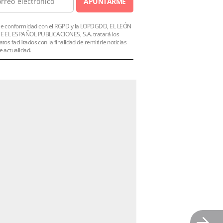
APUNTARME
e conformidad con el RGPD y la LOPDGDD, EL LEÓN
E EL ESPAÑOL PUBLICACIONES, S.A. tratará los
atos facilitados con la finalidad de remitirle noticias
e actualidad.