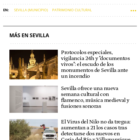
SEVILLA (MUNICIPIO)
PATRIMONIO CULTURAL
PATRIMONIO HISTÓRICO
PLAZA DE ESPAÑA
MONUMENTOS
JOSÉ LUIS SANZ
MÁS EN SEVILLA
Protocolos especiales,
vigilancia 24h y "documentos
vivos": el escudo de los
monumentos de Sevilla ante
un incendio
Sevilla ofrece una nueva
semana cultural con
flamenco, música medieval y
fusiones sonoras
El Virus del Nilo no da tregua:
aumentan a 21 los casos tras
detectarse dos nuevos en
Coria del Río y Villamanrique