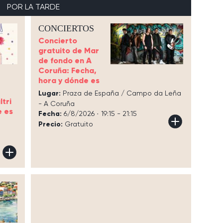
POR LA TARDE
CONCIERTOS
Concierto
gratuito de Mar
de fondo en A
Coruña: Fecha,
hora y dónde es
Lugar:
Praza de España / Campo da Leña
tri
- A Coruña
e es
Fecha:
6/8/2026 · 19:15 - 21:15
Precio:
Gratuito