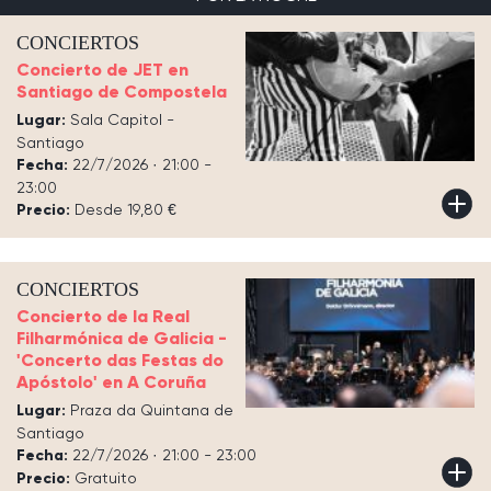
CONCIERTOS
Concierto de JET en
Santiago de Compostela
Lugar:
Sala Capitol -
Santiago
Fecha:
22/7/2026 · 21:00 -
23:00
Precio:
Desde 19,80 €
CONCIERTOS
Concierto de la Real
Filharmónica de Galicia -
'Concerto das Festas do
Apóstolo' en A Coruña
Lugar:
Praza da Quintana de
Santiago
Fecha:
22/7/2026 · 21:00 - 23:00
Precio:
Gratuito