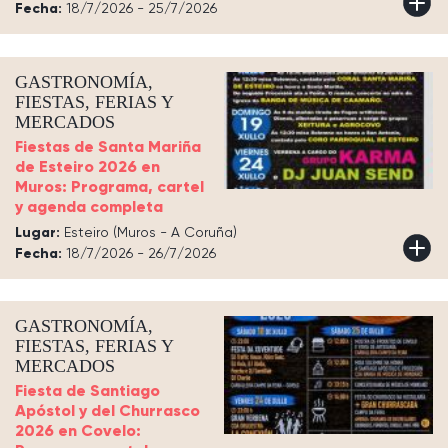
Fecha:
18/7/2026 - 25/7/2026
GASTRONOMÍA,
FIESTAS, FERIAS Y
MERCADOS
Fiestas de Santa Mariña
de Esteiro 2026 en
Muros: Programa, cartel
y agenda completa
Lugar:
Esteiro (Muros - A Coruña)
Fecha:
18/7/2026 - 26/7/2026
GASTRONOMÍA,
FIESTAS, FERIAS Y
MERCADOS
Fiesta de Santiago
Apóstol y del Churrasco
2026 en Covelo: