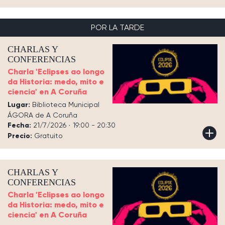
POR LA TARDE
CHARLAS Y
CONFERENCIAS
Charla 'Eclipses ao longo
da Historia: medo, mito e
ciencia' en A Coruña
Lugar:
Biblioteca Municipal
ÁGORA de A Coruña
Fecha:
21/7/2026 · 19:00 - 20:30
Precio:
Gratuito
CHARLAS Y
CONFERENCIAS
Charla 'Eclipses ao longo
da Historia: medo, mito e
ciencia' en A Coruña