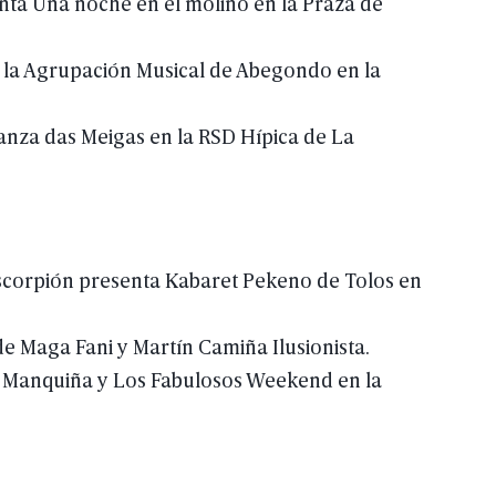
nta
Una
noche
en
el
molino
en
la
Praza
de
la
Agrupación
Musical
de
Abegondo
en
la
anza
das
Meigas
en
la
RSD
Hípica
de
La
corpión
presenta
Kabaret
Pekeno
de
Tolos
en
de
Maga
Fani
y
Martín
Camiña
Ilusionista.
Manquiña
y
Los
Fabulosos
Weekend
en
la