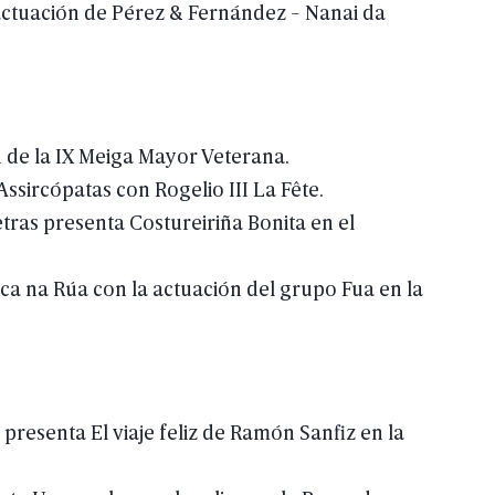
ctuación
de
Pérez
&
Fernández
-
Nanai
da
n
de
la
IX
Meiga
Mayor
Veterana.
Assircópatas
con
Rogelio
III
La
Fête.
tras
presenta
Costureiriña
Bonita
en
el
ca
na
Rúa
con
la
actuación
del
grupo
Fua
en
la
j
presenta
El
viaje
feliz
de
Ramón
Sanfiz
en
la