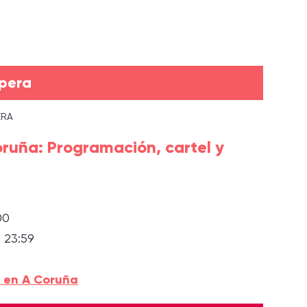
Ópera
ERA
ruña: Programación, cartel y
00
· 23:59
s en A Coruña