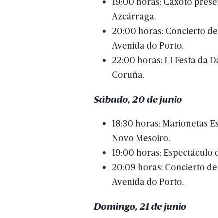
19:00
horas:
Caxoto
prese
Azcárraga.
20:00
horas:
Concierto
de
Avenida
do
Porto.
22:00
horas:
LI
Festa
da
D
Coruña.
Sábado,
20
de
junio
18:30
horas:
Marionetas
Es
Novo
Mesoiro.
19:00
horas:
Espectáculo
20:09
horas:
Concierto
de
Avenida
do
Porto.
Domingo,
21
de
junio