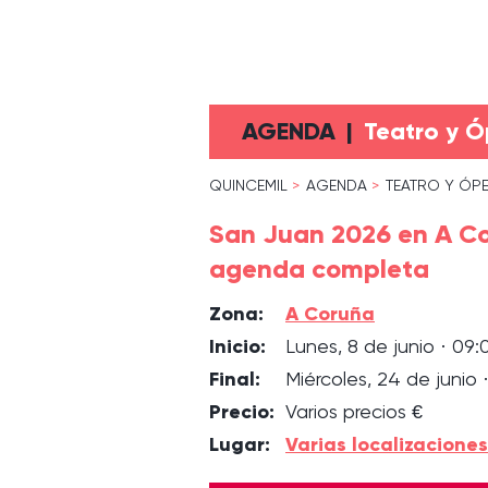
AGENDA
|
Teatro y 
QUINCEMIL
AGENDA
TEATRO Y ÓP
San Juan 2026 en A Co
agenda completa
Zona:
A Coruña
Inicio:
Lunes, 8 de junio · 09:
Final:
Miércoles, 24 de junio 
Precio:
Varios precios €
Lugar:
Varias localizacione