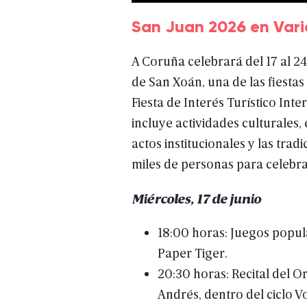
San Juan 2026 en Vari
A
Coruña
celebrará
del
17
al
24
de
San
Xoán,
una
de
las
fiestas
Fiesta
de
Interés
Turístico
Inter
incluye
actividades
culturales,
actos
institucionales
y
las
tradi
miles
de
personas
para
celebr
Miércoles,
17
de
junio
18:00
horas:
Juegos
popul
Paper
Tiger.
20:30
horas:
Recital
del
Or
Andrés,
dentro
del
ciclo
V