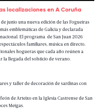
as localizaciones en A Coruña
de
junio
una
nueva
edición
de
las
Fogueiras
más
emblemáticas
de
Galicia
y
declarada
nacional.
El
programa
de
San
Juan
2026
espectáculos
familiares,
música
en
directo,
cionales
hogueras
que
cada
año
reúnen
a
ar
la
llegada
del
solsticio
de
verano.
ares
y
taller
de
decoración
de
sardinas
con
feón
de
Arteixo
en
la
Iglesia
Castrense
de
San
oces
Meigas.