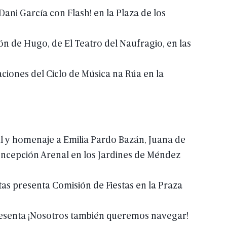
Dani
García
con
Flash!
en
la
Plaza
de
los
ón
de
Hugo,
de
El
Teatro
del
Naufragio,
en
las
aciones
del
Ciclo
de
Música
na
Rúa
en
la
l
y
homenaje
a
Emilia
Pardo
Bazán,
Juana
de
ncepción
Arenal
en
los
Jardines
de
Méndez
tas
presenta
Comisión
de
Fiestas
en
la
Praza
esenta
¡Nosotros
también
queremos
navegar!