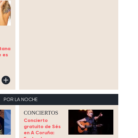
otana
e es
POR LA NOCHE
CONCIERTOS
Concierto
gratuito de Sés
en A Coruña: