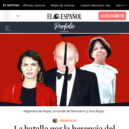
ES NOTICIA:
Últimas noticias
Mapa de noticias
Lotería Nacional, hoy
Irán enfr
Alejandra de Rojas, el conde de Montarco y Ana Rojas.
PORFOLIO
La batalla por la herencia del