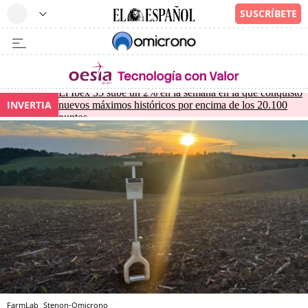
El Ibex 35 sube un 2% en la semana en la que conquistó
INVERTIA
nuevos máximos históricos por encima de los 20.100
puntos
FarmLab
Stenon-Omicrono