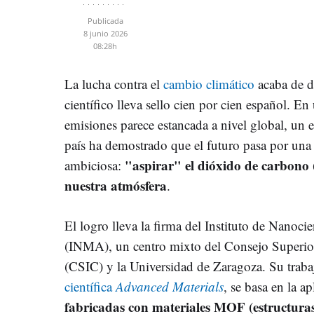
Publicada
8 junio 2026
08:28h
La lucha contra el
cambio climático
acaba de da
científico lleva sello cien por cien español. 
emisiones parece estancada a nivel global, un 
país ha demostrado que el futuro pasa por una
"aspirar" el dióxido de carbono 
ambiciosa:
nuestra atmósfera
.
El logro lleva la firma del Instituto de Nanoci
(INMA), un centro mixto del Consejo Superior 
(CSIC) y la Universidad de Zaragoza. Su trab
científica
Advanced Materials
, se basa en la a
fabricadas con materiales MOF (estructura