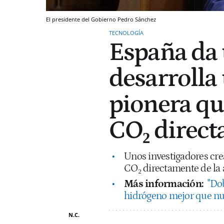
El presidente del Gobierno Pedro Sánchez
TECNOLOGÍA
España da 
desarrolla
pionera qu
CO₂ direct
Unos investigadores cr
CO₂ directamente de la 
Más información:
"Dob
hidrógeno mejor que nunc
N.C.