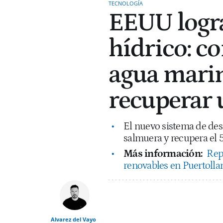
TECNOLOGÍA
EEUU logra
hídrico: c
agua marin
recuperar 
El nuevo sistema de des
salmuera y recupera el 5
Más información:
Rep
renovables en Puertollan
Alvarez del Vayo