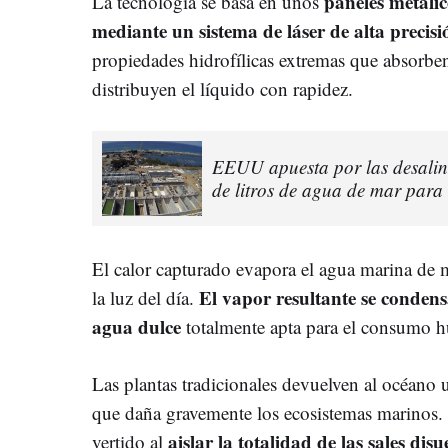
paneles metálic
La tecnología se basa en unos
mediante un sistema de láser de alta precisi
propiedades hidrofílicas extremas que absorben
distribuyen el líquido con rapidez.
EEUU apuesta por las desalin
de litros de agua de mar para
El calor capturado evapora el agua marina de m
El vapor resultante se conden
la luz del día.
agua dulce
totalmente apta para el consumo 
Las plantas tradicionales devuelven al océano 
que daña gravemente los ecosistemas marinos.
aislar la totalidad de las sales disu
vertido al